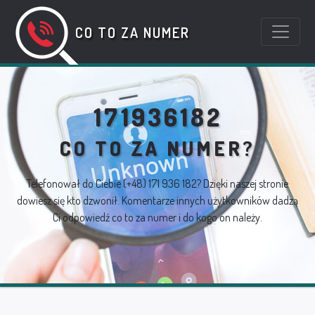
CO TO ZA NUMER
171936182
CO TO ZA NUMER?
Telefonował do Ciebie
(+48) 171 936 182
? Dzięki naszej stronie
dowiesz się kto dzwonił. Komentarze innych użytkowników dadzą
Ci odpowiedź co to za numer i do kogo on należy.