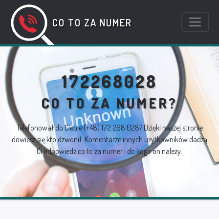
CO TO ZA NUMER
172268028
CO TO ZA NUMER?
Telefonował do Ciebie
(+48) 172 268 028
? Dzięki naszej stronie
dowiesz się kto dzwonił. Komentarze innych użytkowników dadzą
Ci odpowiedź co to za numer i do kogo on należy.