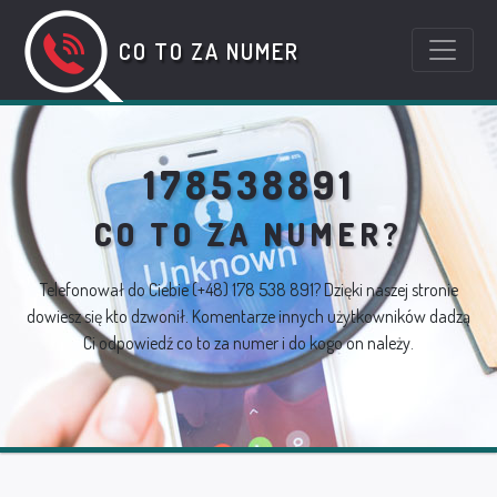
CO TO ZA NUMER
178538891
CO TO ZA NUMER?
Telefonował do Ciebie
(+48) 178 538 891
? Dzięki naszej stronie
dowiesz się kto dzwonił. Komentarze innych użytkowników dadzą
Ci odpowiedź co to za numer i do kogo on należy.