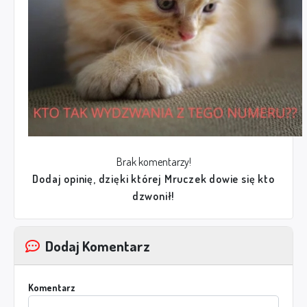
Brak komentarzy!
Dodaj opinię, dzięki której Mruczek dowie się kto
dzwonił!
Dodaj Komentarz
Komentarz