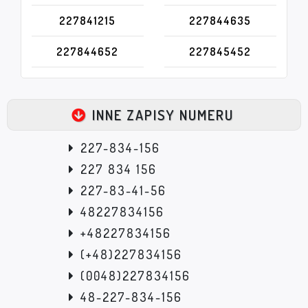
227841215
227844635
227844652
227845452
INNE ZAPISY NUMERU
227-834-156
227 834 156
227-83-41-56
48227834156
+48227834156
(+48)227834156
(0048)227834156
48-227-834-156