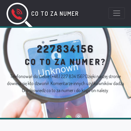
CO TO ZA NUMER
227834156
CO TO ZA NUMER?
Telefonował do Ciebie
(+48) 227 834 156
? Dzięki naszej stronie
dowiesz się kto dzwonił. Komentarze innych użytkowników dadzą
Ci odpowiedź co to za numer i do kogo on należy.