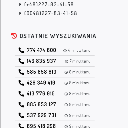
(+48)227-83-41-58
(0048)227-83-41-58
OSTATNIE WYSZUKIWANIA
774 474 600
4 minuty temu
146 835 937
7 minut temu
585 858 810
8 minut temu
426 349 410
8 minut temu
413 776 010
8 minut temu
885 853 127
9 minut temu
537 929 731
9 minut temu
695 418 298
9 minut temu