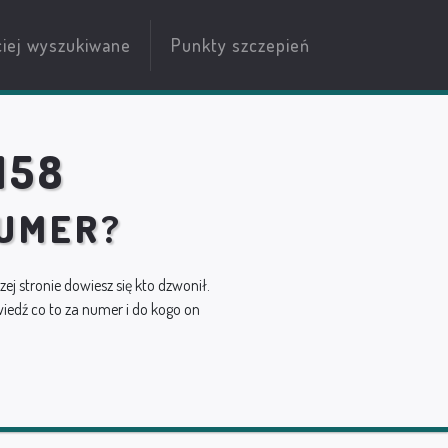
ciej wyszukiwane
Punkty szczepień
158
NUMER?
szej stronie dowiesz się kto dzwonił.
edź co to za numer i do kogo on