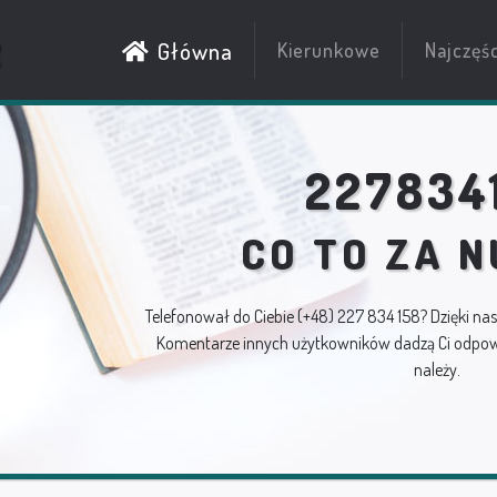
R
Główna
Kierunkowe
Najczęś
227834
CO TO ZA 
Telefonował do Ciebie
(+48) 227 834 158
? Dzięki na
Komentarze innych użytkowników dadzą Ci odpowi
należy.