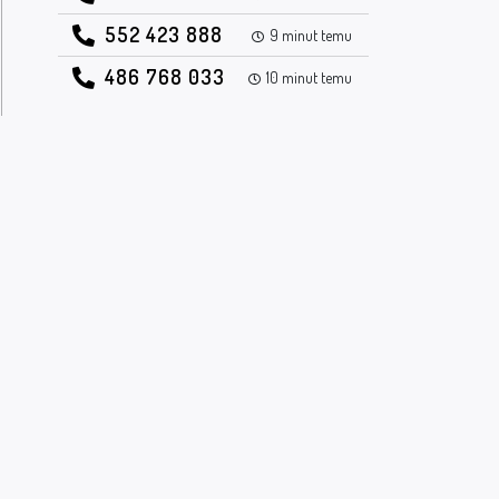
552 423 888
9 minut temu
486 768 033
10 minut temu