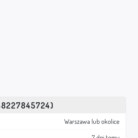
48227845724)
Warszawa lub okolice
7 dni temu