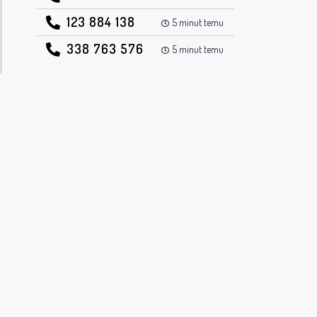
123 884 138
5 minut temu
338 763 576
5 minut temu