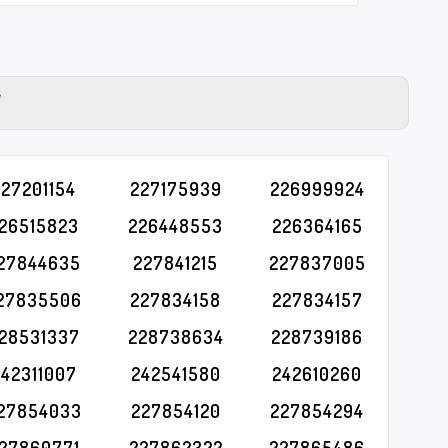
Y
227201154
227175939
226999924
26515823
226448553
226364165
27844635
227841215
227837005
27835506
227834158
227834157
28531337
228738634
228739186
242311007
242541580
242610260
27854033
227854120
227854294