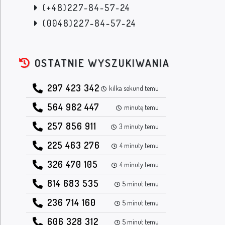
(+48)227-84-57-24
(0048)227-84-57-24
OSTATNIE WYSZUKIWANIA
297 423 342
kilka sekund temu
564 982 447
minutę temu
257 856 911
3 minuty temu
225 463 276
4 minuty temu
326 470 105
4 minuty temu
814 683 535
5 minut temu
236 714 160
5 minut temu
606 328 312
5 minut temu