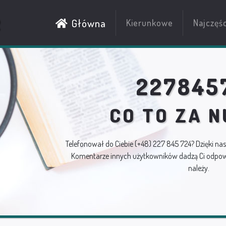
R
Główna
Kierunkowe
Najczęś
227845
CO TO ZA 
Telefonował do Ciebie
(+48) 227 845 724
? Dzięki na
Komentarze innych użytkowników dadzą Ci odpowi
należy.