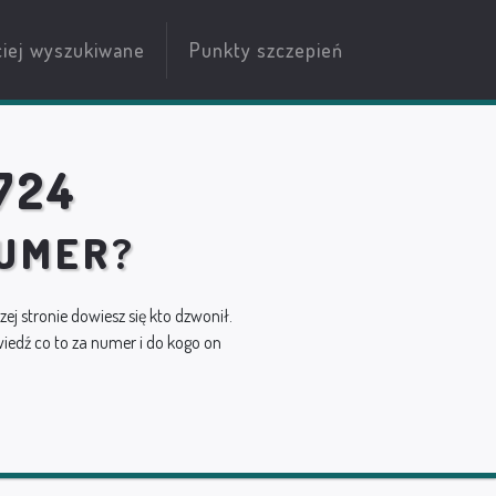
ciej wyszukiwane
Punkty szczepień
724
NUMER?
szej stronie dowiesz się kto dzwonił.
edź co to za numer i do kogo on