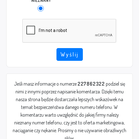
NIEZNANY
Wyślij
Jeśli masz informacje o numerze
227862322
podziel się
nimi z innymi poprzez napisanie komentarza. Dzięki temu
nasza strona będzie dostarczała lepszych wskazówek na
temat bezpieczeństwa danego numeru telefonu. W
komentarzu warto uwzględnić do jakiej firmy należy
nieznany numer telefonu, czy jest to oferta marketingowa,
naciąganie czy nękanie. Prosimy o nie używanie obraźliwych
słów.