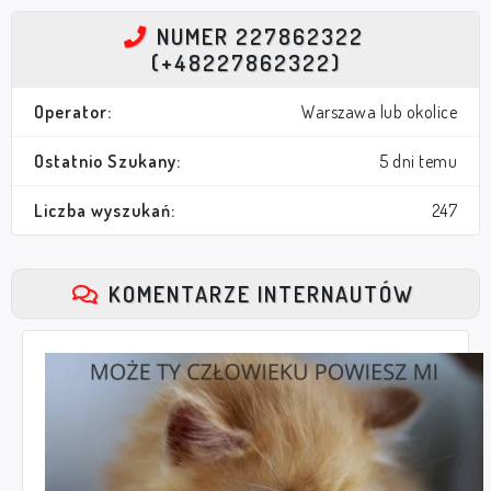
NUMER 227862322
(+48227862322)
Operator:
Warszawa lub okolice
Ostatnio Szukany:
5 dni temu
Liczba wyszukań:
247
KOMENTARZE INTERNAUTÓW