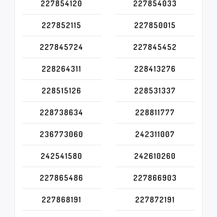
227854120
227854033
227852115
227850015
227845724
227845452
228264311
228413276
228515126
228531337
228738634
228811777
236773060
242311007
242541580
242610260
227865486
227866903
227868191
227872191