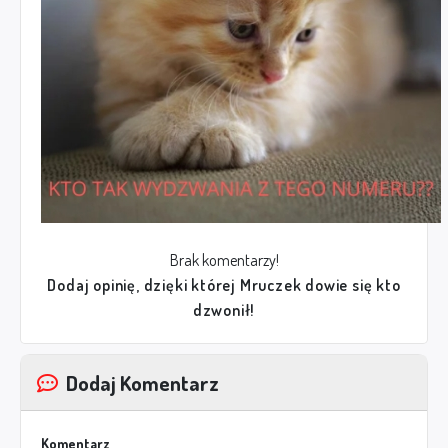
Brak komentarzy!
Dodaj opinię, dzięki której Mruczek dowie się kto
dzwonił!
Dodaj Komentarz
Komentarz