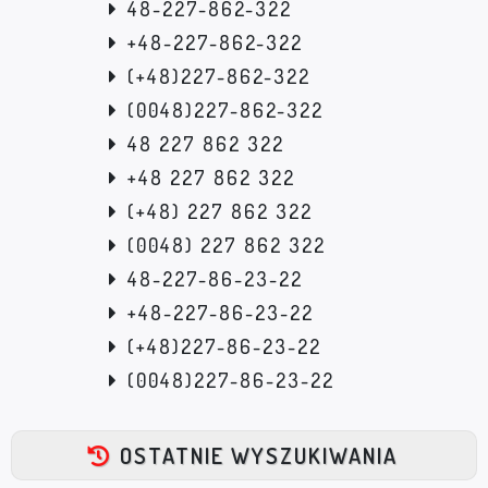
48-227-862-322
+48-227-862-322
(+48)227-862-322
(0048)227-862-322
48 227 862 322
+48 227 862 322
(+48) 227 862 322
(0048) 227 862 322
48-227-86-23-22
+48-227-86-23-22
(+48)227-86-23-22
(0048)227-86-23-22
OSTATNIE WYSZUKIWANIA