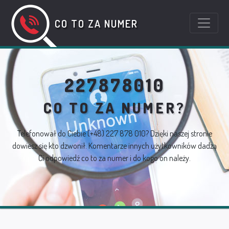
CO TO ZA NUMER
227878010
CO TO ZA NUMER?
Telefonował do Ciebie
(+48) 227 878 010
? Dzięki naszej stronie
dowiesz się kto dzwonił. Komentarze innych użytkowników dadzą
Ci odpowiedź co to za numer i do kogo on należy.