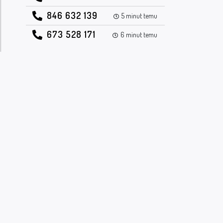
846 632 139
5 minut temu
673 528 171
6 minut temu