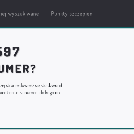
ciej wyszukiwane
Punkty szczepień
597
NUMER?
szej stronie dowiesz się kto dzwonił.
edź co to za numer i do kogo on