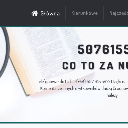
R
Główna
Kierunkowe
Najczęś
507615
CO TO ZA 
Telefonował do Ciebie
(+48) 507 615 597
? Dzięki na
Komentarze innych użytkowników dadzą Ci odpowi
należy.