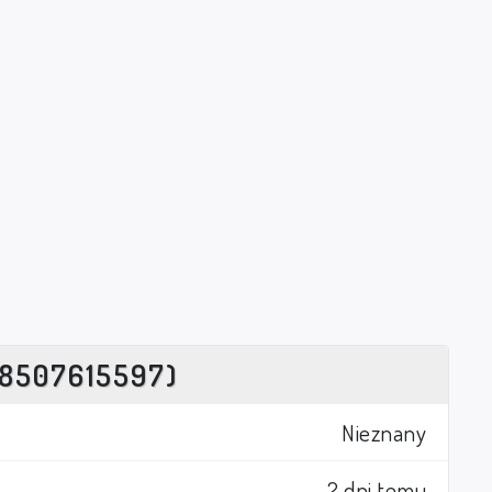
8507615597)
Nieznany
2 dni temu