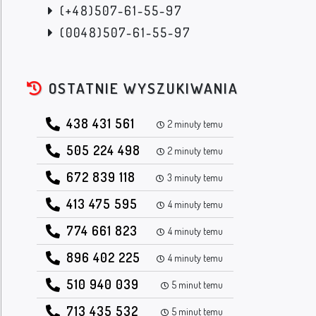
(+48)507-61-55-97
(0048)507-61-55-97
OSTATNIE WYSZUKIWANIA
438 431 561
2 minuty temu
505 224 498
2 minuty temu
672 839 118
3 minuty temu
413 475 595
4 minuty temu
774 661 823
4 minuty temu
896 402 225
4 minuty temu
510 940 039
5 minut temu
713 435 532
5 minut temu