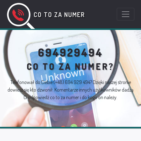
CO TO ZA NUMER
694929494
CO TO ZA NUMER?
Telefonował do Ciebie
(+48) 694 929 494
? Dzięki naszej stronie
dowiesz się kto dzwonił. Komentarze innych użytkowników dadzą
Ci odpowiedź co to za numer i do kogo on należy.