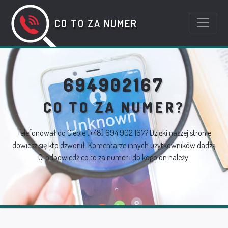
CO TO ZA NUMER
694902167
CO TO ZA NUMER?
Telefonował do Ciebie
(+48) 694 902 167
? Dzięki naszej stronie
dowiesz się kto dzwonił. Komentarze innych użytkowników dadzą
Ci odpowiedź co to za numer i do kogo on należy.