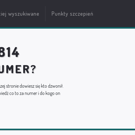
ciej wyszukiwane
Punkty szczepień
814
NUMER?
szej stronie dowiesz się kto dzwonił.
edź co to za numer i do kogo on