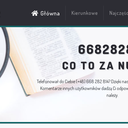
R
Główna
Kierunkowe
Najczęś
668282
CO TO ZA 
Telefonował do Ciebie
(+48) 668 282 814
? Dzięki na
Komentarze innych użytkowników dadzą Ci odpowi
należy.