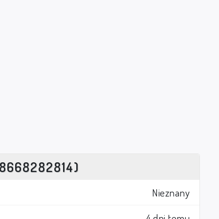
8668282814)
Nieznany
4 dni temu