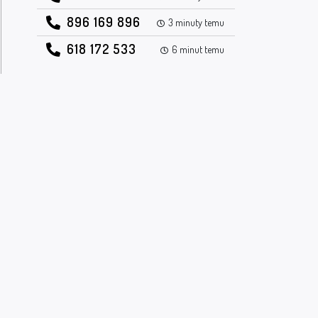
896 169 896
3 minuty temu
618 172 533
6 minut temu