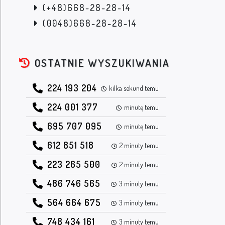
(+48)668-28-28-14
(0048)668-28-28-14
OSTATNIE WYSZUKIWANIA
224 193 204
kilka sekund temu
224 001 377
minutę temu
695 707 095
minutę temu
612 851 518
2 minuty temu
223 265 500
2 minuty temu
486 746 565
3 minuty temu
564 664 675
3 minuty temu
748 434 161
3 minuty temu