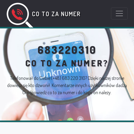
CO TO ZA NUMER
683220310
CO TO ZA NUMER?
Telefonował do Ciebie
(+48) 683 220 310
? Dzięki naszej stronie
dowiesz się kto dzwonił. Komentarze innych użytkowników dadzą
Ci odpowiedź co to za numer i do kogo on należy.