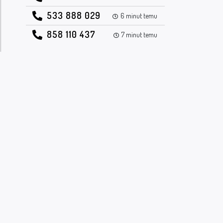
533 888 029
6 minut temu
858 110 437
7 minut temu