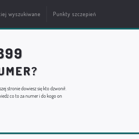
ciej wyszukiwane
Punkty szczepień
899
NUMER?
szej stronie dowiesz się kto dzwonił.
edź co to za numer i do kogo on