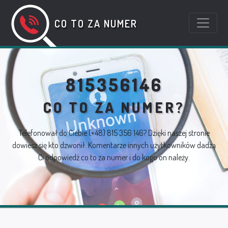
CO TO ZA NUMER
815356146
CO TO ZA NUMER?
Telefonował do Ciebie
(+48) 815 356 146
? Dzięki naszej stronie
dowiesz się kto dzwonił. Komentarze innych użytkowników dadzą
Ci odpowiedź co to za numer i do kogo on należy.