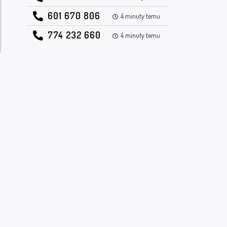
601 670 806
4 minuty temu
774 232 660
4 minuty temu