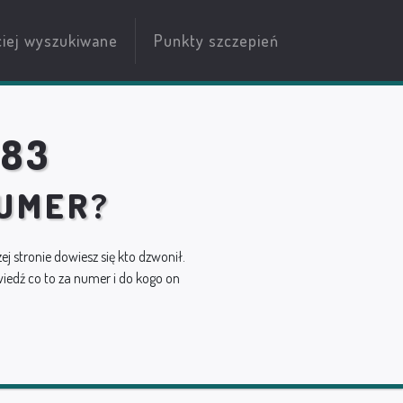
ciej wyszukiwane
Punkty szczepień
183
NUMER?
zej stronie dowiesz się kto dzwonił.
edź co to za numer i do kogo on