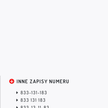
INNE ZAPISY NUMERU
833-131-183
833 131 183
833-13-11-83