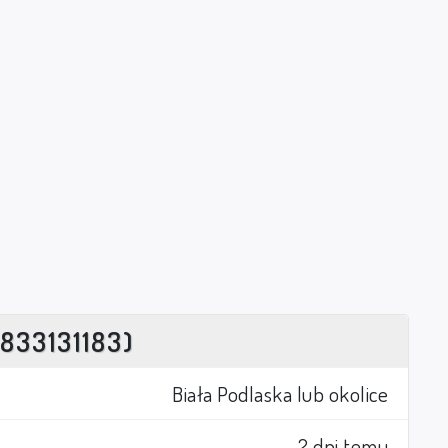
833131183)
Biała Podlaska lub okolice
2 dni temu