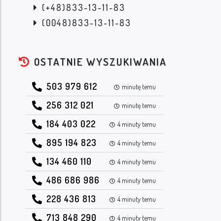
(+48)833-13-11-83
(0048)833-13-11-83
OSTATNIE WYSZUKIWANIA
503 979 612
minutę temu
256 312 021
minutę temu
184 403 022
4 minuty temu
895 194 823
4 minuty temu
134 460 110
4 minuty temu
486 686 986
4 minuty temu
228 436 813
4 minuty temu
713 848 290
4 minuty temu