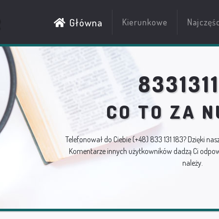
R
Główna
Kierunkowe
Najczęś
833131
CO TO ZA 
Telefonował do Ciebie
(+48) 833 131 183
? Dzięki nas
Komentarze innych użytkowników dadzą Ci odpowi
należy.