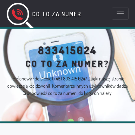
CO TO ZA NUMER
833415024
CO TO ZA NUMER?
Telefonował do Ciebie
(+48) 833 415 024
? Dzięki naszej stronie
dowiesz się kto dzwonił. Komentarze innych użytkowników dadzą
Ci odpowiedź co to za numer i do kogo on należy.