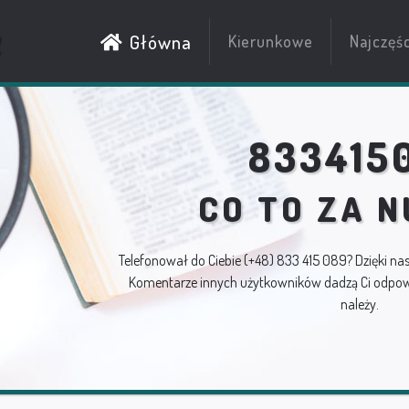
R
Główna
Kierunkowe
Najczęś
833415
CO TO ZA 
Telefonował do Ciebie
(+48) 833 415 089
? Dzięki na
Komentarze innych użytkowników dadzą Ci odpowi
należy.