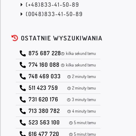
(+48)833-41-50-89
(0048)833-41-50-89
OSTATNIE WYSZUKIWANIA
875 687 228
kilka sekund temu
774 160 088
kilka sekund temu
748 469 033
2 minuty temu
511 423 759
2 minuty temu
731 620 176
3 minuty temu
713 380 782
4 minuty temu
523 563 100
5 minut temu
616 477 720
5 minut temu