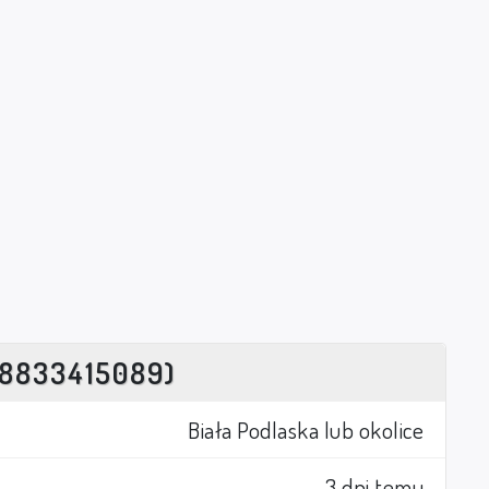
8833415089)
Biała Podlaska lub okolice
3 dni temu