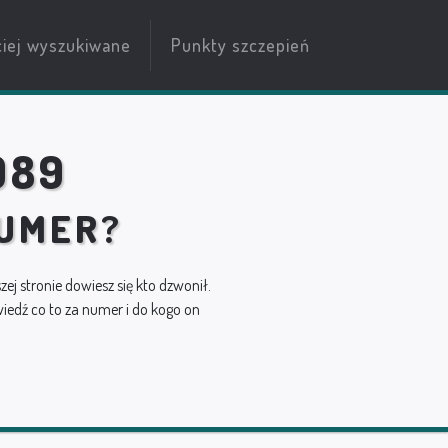
ciej wyszukiwane
Punkty szczepień
089
NUMER?
szej stronie dowiesz się kto dzwonił.
edź co to za numer i do kogo on