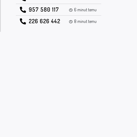
957 580 117
6 minut temu
226 626 442
8 minut temu