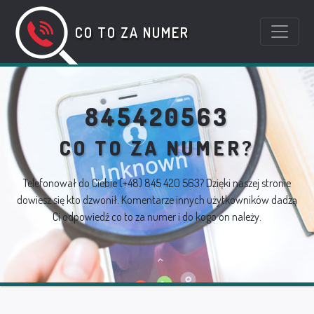
CO TO ZA NUMER
845420563
CO TO ZA NUMER?
Telefonował do Ciebie
(+48) 845 420 563
? Dzięki naszej stronie
dowiesz się kto dzwonił. Komentarze innych użytkowników dadzą
Ci odpowiedź co to za numer i do kogo on należy.