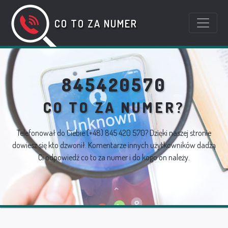
CO TO ZA NUMER
845420570
CO TO ZA NUMER?
Telefonował do Ciebie
(+48) 845 420 570
? Dzięki naszej stronie
dowiesz się kto dzwonił. Komentarze innych użytkowników dadzą
Ci odpowiedź co to za numer i do kogo on należy.