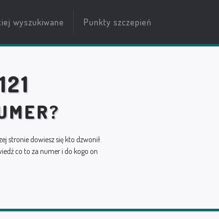
ciej wyszukiwane
Punkty szczepień
121
NUMER?
zej stronie dowiesz się kto dzwonił.
edź co to za numer i do kogo on