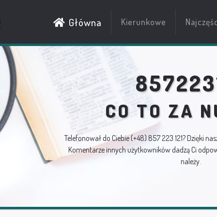
R
Główna
Kierunkowe
Najczęś
857223
CO TO ZA 
Telefonował do Ciebie
(+48) 857 223 121
? Dzięki nas
Komentarze innych użytkowników dadzą Ci odpowi
należy.