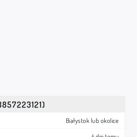
8857223121)
Białystok lub okolice
4 dni temu