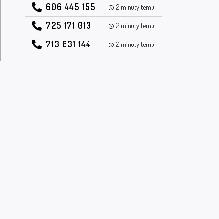
606 445 155
2 minuty temu
725 171 013
2 minuty temu
713 831 144
2 minuty temu