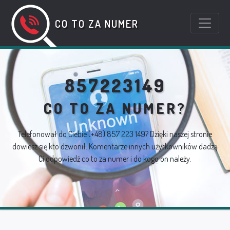
CO TO ZA NUMER
857223149
CO TO ZA NUMER?
Telefonował do Ciebie
(+48) 857 223 149
? Dzięki naszej stronie
dowiesz się kto dzwonił. Komentarze innych użytkowników dadzą
Ci odpowiedź co to za numer i do kogo on należy.