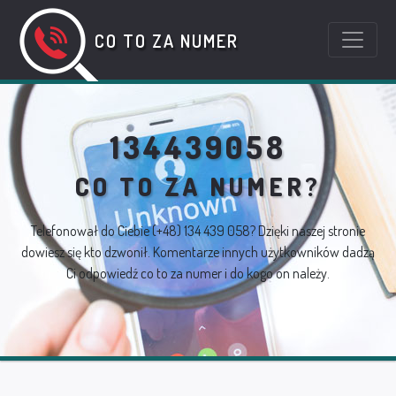
CO TO ZA NUMER
134439058
CO TO ZA NUMER?
Telefonował do Ciebie
(+48) 134 439 058
? Dzięki naszej stronie
dowiesz się kto dzwonił. Komentarze innych użytkowników dadzą
Ci odpowiedź co to za numer i do kogo on należy.