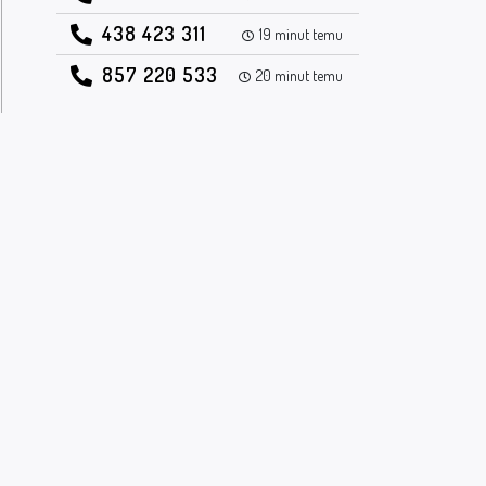
438 423 311
19 minut temu
857 220 533
20 minut temu