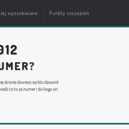
ciej wyszukiwane
Punkty szczepień
012
NUMER?
zej stronie dowiesz się kto dzwonił.
edź co to za numer i do kogo on