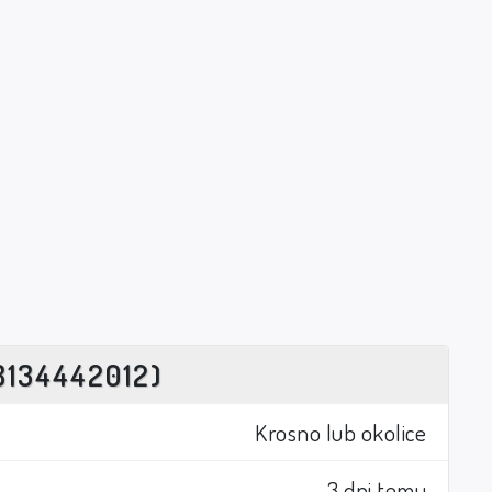
8134442012)
Krosno lub okolice
3 dni temu