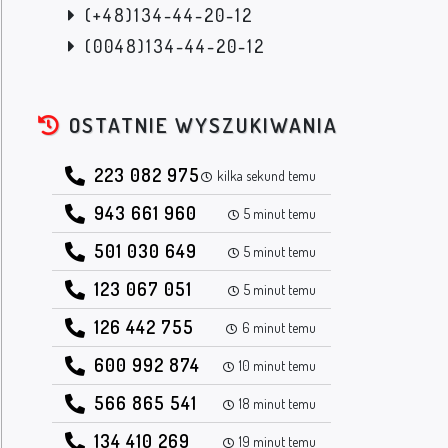
(+48)134-44-20-12
(0048)134-44-20-12
OSTATNIE WYSZUKIWANIA
223 082 975
kilka sekund temu
943 661 960
5 minut temu
501 030 649
5 minut temu
123 067 051
5 minut temu
126 442 755
6 minut temu
600 992 874
10 minut temu
566 865 541
18 minut temu
134 410 269
19 minut temu