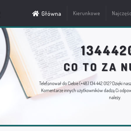
R
Główna
Kierunkowe
Najczęś
134442
CO TO ZA 
Telefonował do Ciebie
(+48) 134 442 012
? Dzięki nas
Komentarze innych użytkowników dadzą Ci odpowi
należy.